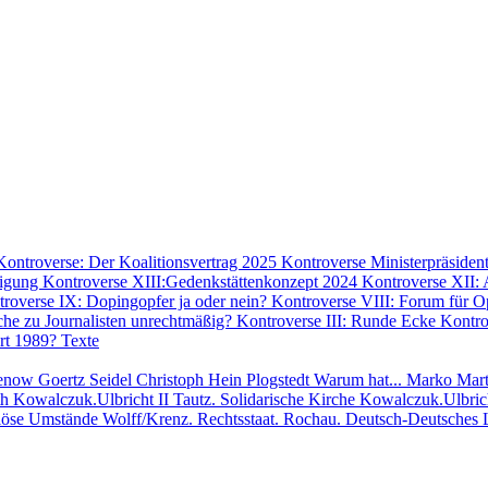
Kontroverse: Der Koalitionsvertrag 2025
Kontroverse Ministerpräside
digung
Kontroverse XIII:Gedenkstättenkonzept 2024
Kontroverse XII:
roverse IX: Dopingopfer ja oder nein?
Kontroverse VIII: Forum für O
che zu Journalisten unrechtmäßig?
Kontroverse III: Runde Ecke
Kontro
rt 1989?
Texte
henow
Goertz
Seidel
Christoph Hein
Plogstedt Warum hat...
Marko Mar
th
Kowalczuk.Ulbricht II
Tautz. Solidarische Kirche
Kowalczuk.Ulbri
riöse Umstände
Wolff/Krenz. Rechtsstaat.
Rochau. Deutsch-Deutsches