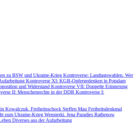
nten zu BSW und Ukraine-Krieg
Kontroverse: Landtagswahlen. Wer
 Aufarbeitung
Kontroverse XI: KGB-Opfergedenken in Potsdam
pposition und Widerstand
Kontroverse VII: Doppelte Erinnerung
verse II: Menschenrechte in der DDR
Kontroverse I:
tin
Kowalczuk. Freiheitsschock
Steffen Mau
Freiheitsdenkmal
cht
zum Ukraine-Krieg
Wensierki. Jena Paradies
Rathenow
 Leben
Diverses aus der Aufarbeitung