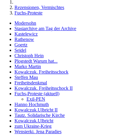
Rezensionen, Vermischtes
Fuchs-Proteste
Modersohn
Stasiarchive am Tag der Archive
Kastelewicz
Rathenow
Goertz
Seidel
Christoph Hein
Plogstedt Warum hat...
Marko Martin
Kowalczuk. Freiheitsschock
Steffen Mau
Freiheitsdenkmal
Kowalczuk. Freiheitsschock II
Fuchs-Proteste
(aktuell)
Exil-PEN
Hanno Hochmuth
Kowalczuk.Ulbricht II
Tautz. Solidarische Kirche
Kowalczuk.Ulbricht
zum Ukraine-Krieg
Wensierki. Jena Paradies