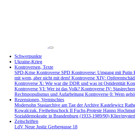
Schwerpunkte
Ukraine-Krieg
Kontroversen, Texte
SPD-Krise
Kontroverse SPD
Kontroverse: Umgang mit Putin
mit wem, aber nicht mit dem!
Kontroverse XIV: Opferentschä
Kontroverse X: Wie war die DDR und was ist Ostidentität
Kont
Kontroverse VI: Wer ist das Volk?
Kontroverse IV: Stasirecher
Rechtspopulismus und Aufarbeitung
Kontroverse 0: Wem gehö
Rezensionen, Vermischtes
Modersohn
Stasiarchive am Tag der Archive
Kastelewicz
Rat
Kowalczuk. Freiheitsschock II
Fuchs-Proteste
Hanno Hochmu
Sozialdemokratie in Brandenburg (1933-1989/90)
Klier/myste
Zeitschriften
LdV
Neue Justiz
Gerbergasse 18